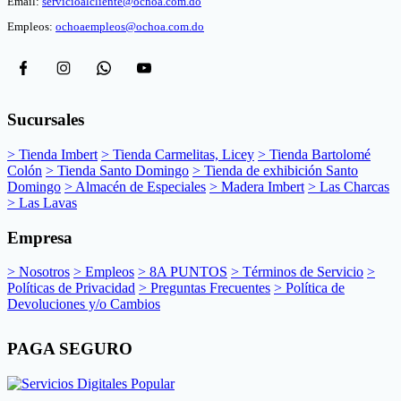
Email:
servicioalcliente@ochoa.com.do
Empleos:
ochoaempleos@ochoa.com.do
Sucursales
> Tienda Imbert
> Tienda Carmelitas, Licey
> Tienda Bartolomé
Colón
> Tienda Santo Domingo
> Tienda de exhibición Santo
Domingo
> Almacén de Especiales
> Madera Imbert
> Las Charcas
> Las Lavas
Empresa
> Nosotros
> Empleos
> 8A PUNTOS
> Términos de Servicio
>
Políticas de Privacidad
> Preguntas Frecuentes
> Política de
Devoluciones y/o Cambios
PAGA SEGURO