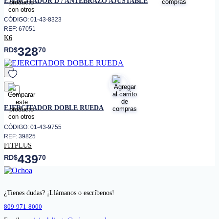
EJERCITADOR D / ANTEBRAZO AJUSTABLE
CÓDIGO: 01-43-8323
REF: 67051
K6
328
RD$
70
favorito
EJERCITADOR DOBLE RUEDA
CÓDIGO: 01-43-9755
REF: 39825
FITPLUS
439
RD$
70
¿Tienes dudas? ¡Llámanos o escríbenos!
809-971-8000