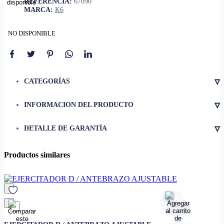
REFERENCIA:
67090
MARCA:
K6
NO DISPONIBLE
▿
CATEGORÍAS
▿
INFORMACION DEL PRODUCTO
• Peso
0.683 kg
▿
DETALLE DE GARANTÍA
• Cuenta con mangos
acolchados para mayor
estabilidad
Productos similares
• EVA
10%,
• PP
50%,
• TPR
35%,
• Acero
5%
favorito