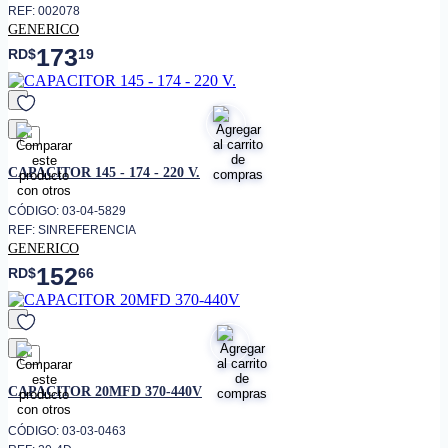
REF: 002078
GENERICO
173
RD$
19
favorito
CAPACITOR 145 - 174 - 220 V.
CÓDIGO: 03-04-5829
REF: SINREFERENCIA
GENERICO
152
RD$
66
favorito
CAPACITOR 20MFD 370-440V
CÓDIGO: 03-03-0463