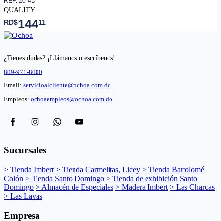
REF: 20-4D
QUALITY
144
RD$
11
¿Tienes dudas? ¡Llámanos o escríbenos!
809-971-8000
Email:
servicioalcliente@ochoa.com.do
Empleos:
ochoaempleos@ochoa.com.do
Sucursales
> Tienda Imbert
> Tienda Carmelitas, Licey
> Tienda Bartolomé
Colón
> Tienda Santo Domingo
> Tienda de exhibición Santo
Domingo
> Almacén de Especiales
> Madera Imbert
> Las Charcas
> Las Lavas
Empresa