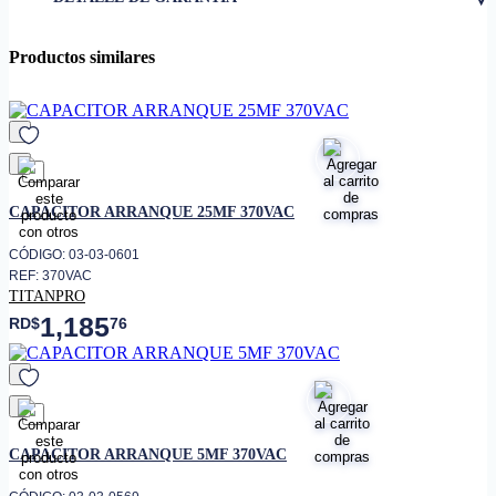
• MDF
130-156
Productos similares
• Diámetro
1,75"
• Altura
4,5"
favorito
CAPACITOR ARRANQUE 25MF 370VAC
CÓDIGO: 03-03-0601
REF: 370VAC
TITANPRO
1,185
RD$
76
favorito
CAPACITOR ARRANQUE 5MF 370VAC