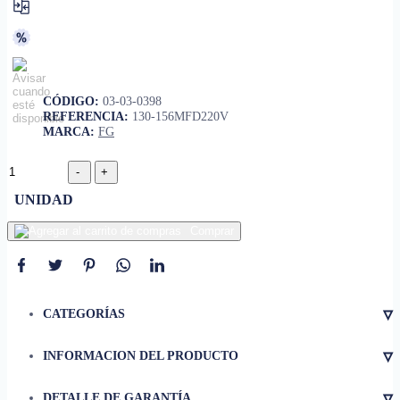
CÓDIGO:
03-03-0398
REFERENCIA:
130-156MFD220V
MARCA:
FG
UNIDAD
Comprar
▿
CATEGORÍAS
▿
INFORMACION DEL PRODUCTO
• Material
cubierta Termoplástica
▿
DETALLE DE GARANTÍA
• Modelo
130-156-3B