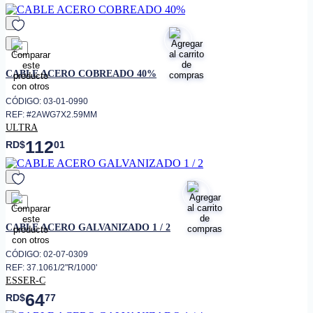
• Construcción
UTP
• Tensión máxima
80 N
5 a 60°C en instalación. 0 a 60°C
• Clasificación de temperatura
en almacenamiento y -10 a 60°C
favorito
en operación.
CABLE ACERO COBREADO 40%
• Frecuencia
250MHz
CÓDIGO: 03-01-0990
REF: #2AWG7X2.59MM
ULTRA
112
RD$
01
favorito
CABLE ACERO GALVANIZADO 1 / 2
CÓDIGO: 02-07-0309
REF: 37.1061/2"R/1000'
ESSER-C
64
RD$
77