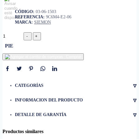
CÓDIGO:
03-06-1503
REFERENCIA:
9C6M4-E2-06
MARCA:
SIEMON
PIE
Comprar
▿
CATEGORÍAS
▿
INFORMACION DEL PRODUCTO
• La solución 6 de cable
Siemon, cumple con todas las
▿
DETALLE DE GARANTÍA
especificaciones de rendimiento
de transmisión de categoría
6/Clase E ANSI/TIA e ISO/IEC.
Productos similares
Combinar la conectividad de
alto rendimiento Cat6 con la