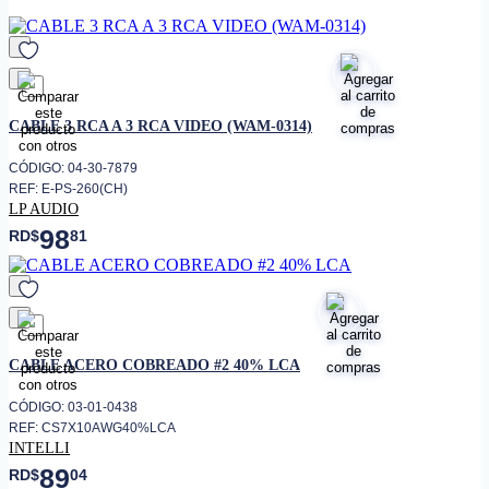
solución 6 de cable nos da un
resultado diseñado para
aplicaciones de soporte
óptimos. Cuenta con un
aislamiento central (Cruceta) el
favorito
cual mantiene la geometría de
CABLE 3 RCA A 3 RCA VIDEO (WAM-0314)
los pares aislados para un
rendimiento "NEXT" óptimo.
CÓDIGO: 04-30-7879
• Redes de voz/Datos y vídeo de
REF: E-PS-260(CH)
alta velocidad
LP AUDIO
• Instalaciones de CCTV IP
98
RD$
81
Megapixel
• Redes inalámbricas
• Aplicaciones Power Over
Ethernet IEEE 802.3af y
802.3at
favorito
CABLE ACERO COBREADO #2 40% LCA
• Aplicaciones en 10BASE-T,
100BASE-T, 1000BASE-T
CÓDIGO: 03-01-0438
• Rendimiento
Certificado hasta 100 metros
REF: CS7X10AWG40%LCA
• Conductor
Cobre solido de 24 AWG
INTELLI
89
RD$
04
• Recubrimiento
PVC (CM)