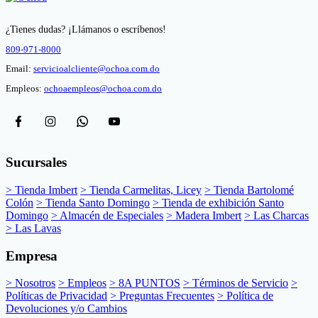
¿Tienes dudas? ¡Llámanos o escríbenos!
809-971-8000
Email:
servicioalcliente@ochoa.com.do
Empleos:
ochoaempleos@ochoa.com.do
Sucursales
> Tienda Imbert
> Tienda Carmelitas, Licey
> Tienda Bartolomé
Colón
> Tienda Santo Domingo
> Tienda de exhibición Santo
Domingo
> Almacén de Especiales
> Madera Imbert
> Las Charcas
> Las Lavas
Empresa
> Nosotros
> Empleos
> 8A PUNTOS
> Términos de Servicio
>
Políticas de Privacidad
> Preguntas Frecuentes
> Política de
Devoluciones y/o Cambios