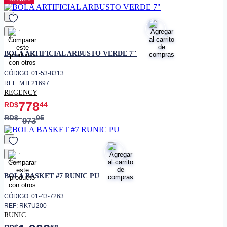
favorito
BOLA ARTIFICIAL ARBUSTO VERDE 7"
CÓDIGO: 01-53-8313
REF: MTF21697
REGENCY
778
RD$
44
RD$
05
973
favorito
BOLA BASKET #7 RUNIC PU
CÓDIGO: 01-43-7263
REF: RK7U200
RUNIC