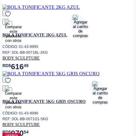
favorito
BOLA TONIFICANTE 2KG AZUL
CÓDIGO: 01-43-9995
REF: SOL-BB-0071BL-2KG
BODY SCULPTURE
616
RD$
49
favorito
BOLA TONIFICANTE 5KG GRIS OSCURO
CÓDIGO: 01-43-9996
REF: SOL-BB-0071G1-5KG
BODY SCULPTURE
970
RD$
54
OFERTA