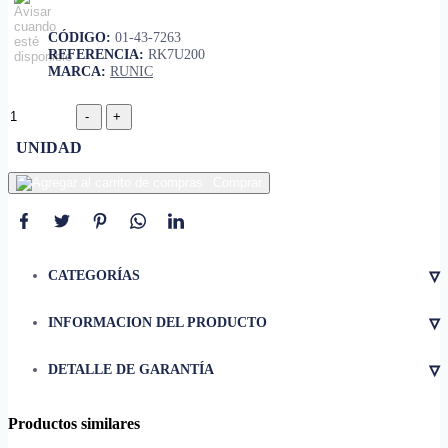
CÓDIGO:
01-43-7263
REFERENCIA:
RK7U200
MARCA:
RUNIC
UNIDAD
Comprar
▿
CATEGORÍAS
▿
INFORMACION DEL PRODUCTO
• Talla
7
▿
DETALLE DE GARANTÍA
• Diámetro
29.5"
• Material
compuesto de cuero
Productos similares
• Construcción
12 paneles