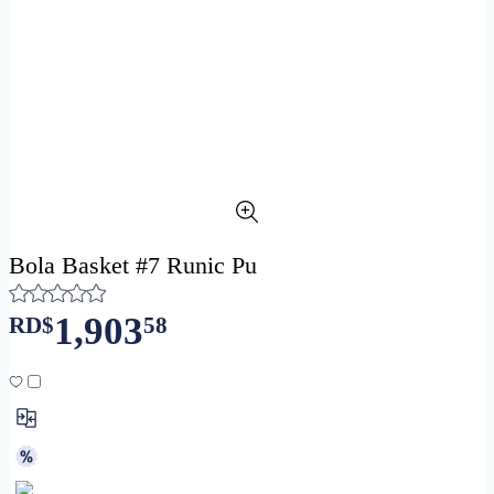
Bola Basket #7 Runic Pu
1,903
RD$
58