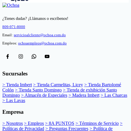
¿Tienes dudas? ¡Llámanos o escríbenos!
809-971-8000
Email:
servicioalcliente@ochoa.com.do
Empleos:
ochoaempleos@ochoa.com.do
Sucursales
> Tienda Imbert
> Tienda Carmelitas, Licey
> Tienda Bartolomé
Colón
> Tienda Santo Domingo
> Tienda de exhibición Santo
Domingo
> Almacén de Especiales
> Madera Imbert
> Las Charcas
> Las Lavas
Empresa
> Nosotros
> Empleos
> 8A PUNTOS
> Términos de Servicio
>
Políticas de Privacidad
> Preguntas Frecuentes
> Política de