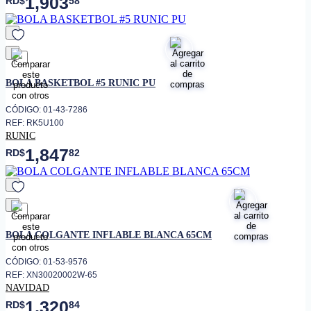
1,903
RD$
58
favorito
BOLA BASKETBOL #5 RUNIC PU
CÓDIGO: 01-43-7286
REF: RK5U100
RUNIC
1,847
RD$
82
favorito
BOLA COLGANTE INFLABLE BLANCA 65CM
CÓDIGO: 01-53-9576
REF: XN30020002W-65
NAVIDAD
1,320
RD$
84