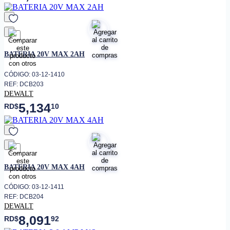
favorito
BATERIA 20V MAX 2AH
CÓDIGO: 03-12-1410
REF: DCB203
DEWALT
5,134
RD$
10
favorito
BATERIA 20V MAX 4AH
CÓDIGO: 03-12-1411
REF: DCB204
DEWALT
8,091
RD$
92