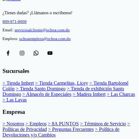
¿Tienes dudas? ¡Llámanos o escríbenos!
809-971-8000
Email:
servicioalcliente@ochoa.com.do
Empleos:
ochoaempleos@ochoa.com.do
Sucursales
> Tienda Imbert
> Tienda Carmelitas, Licey
> Tienda Bartolomé
Colón
> Tienda Santo Domingo
> Tienda de exhibición Santo
Domingo
> Almacén de Especiales
> Madera Imbert
> Las Charcas
> Las Lavas
Empresa
> Nosotros
> Empleos
> 8A PUNTOS
> Términos de Servicio
>
Políticas de Privacidad
> Preguntas Frecuentes
> Política de
Devoluciones y/o Cambios