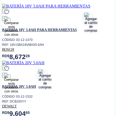
Cuenta con un indicador LED de
• Indicador
carga
Diseñada para uso con el
• Compatibilidad de Carga
cargador rápido Best Value
favorito
(H27052).
BATERÍA 18V 5.0AH PARA HERRAMIENTAS
CÓDIGO: 03-12-1470
REF: 18V-GBA18VMAX5.0AH
BOSCH
8,672
RD$
28
favorito
BATERÍA 20V 5.0AH
CÓDIGO: 03-12-1532
REF: DCB205YY
DEWALT
9,604
RD$
65