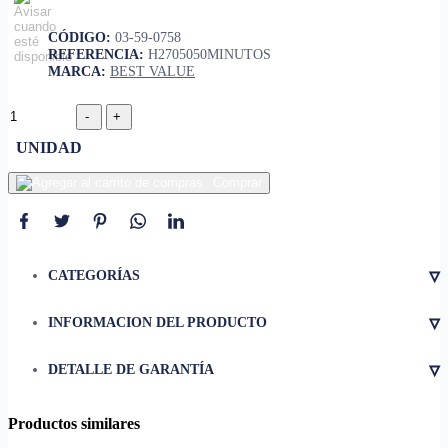
CÓDIGO:
03-59-0758
REFERENCIA:
H2705050MINUTOS
MARCA:
BEST VALUE
UNIDAD
Comprar
▿
CATEGORÍAS
▿
INFORMACION DEL PRODUCTO
• Voltaje
20V
▿
DETALLE DE GARANTÍA
• Capacidad
2.0 Amperios-hora (Ah)
• Tipo de Batería
Iones de litio (Li-Ion)
Productos similares
Incorpora protección contra
• Características de Seguridad
descarga y sobrecarga