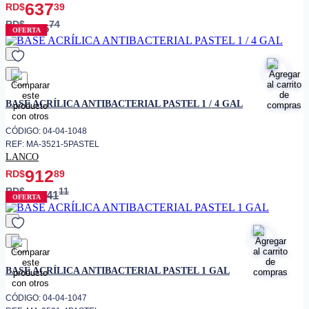
637
RD$
39
RD$
74
796
OFERTA
favorito
BASE ACRÍLICA ANTIBACTERIAL PASTEL 1 / 4 GAL
CÓDIGO: 04-04-1048
REF: MA-3521-5PASTEL
LANCO
912
RD$
89
RD$
11
1,141
OFERTA
favorito
BASE ACRÍLICA ANTIBACTERIAL PASTEL 1 GAL
CÓDIGO: 04-04-1047