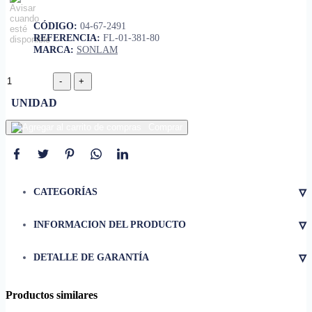
CÓDIGO:
04-67-2491
REFERENCIA:
FL-01-381-80
MARCA:
SONLAM
UNIDAD
Comprar
▿
CATEGORÍAS
▿
INFORMACION DEL PRODUCTO
• Acero inoxidable
▿
DETALLE DE GARANTÍA
• Para tubo
• Tamaño
1-1/2 pulgadas
Productos similares