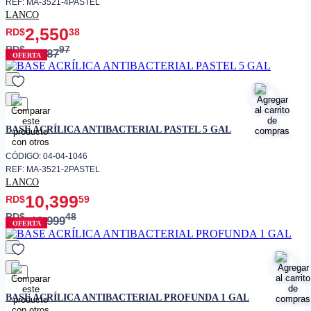
REF: MA-3521-4PASTEL
LANCO
2,550
RD$
38
RD$
97
3,187
OFERTA
favorito
BASE ACRÍLICA ANTIBACTERIAL PASTEL 5 GAL
CÓDIGO: 04-04-1046
REF: MA-3521-2PASTEL
LANCO
10,399
RD$
59
RD$
48
12,999
OFERTA
favorito
BASE ACRÍLICA ANTIBACTERIAL PROFUNDA 1 GAL