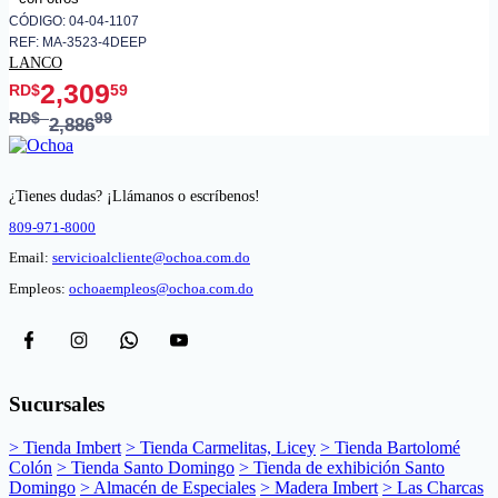
CÓDIGO: 04-04-1107
REF: MA-3523-4DEEP
LANCO
2,309
RD$
59
RD$
99
2,886
¿Tienes dudas? ¡Llámanos o escríbenos!
809-971-8000
Email:
servicioalcliente@ochoa.com.do
Empleos:
ochoaempleos@ochoa.com.do
Sucursales
> Tienda Imbert
> Tienda Carmelitas, Licey
> Tienda Bartolomé
Colón
> Tienda Santo Domingo
> Tienda de exhibición Santo
Domingo
> Almacén de Especiales
> Madera Imbert
> Las Charcas