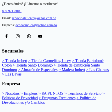
¿Tienes dudas? ¡Llámanos o escríbenos!
809-971-8000
Email:
servicioalcliente@ochoa.com.do
Empleos:
ochoaempleos@ochoa.com.do
Sucursales
> Tienda Imbert
> Tienda Carmelitas, Licey
> Tienda Bartolomé
Colón
> Tienda Santo Domingo
> Tienda de exhibición Santo
Domingo
> Almacén de Especiales
> Madera Imbert
> Las Charcas
> Las Lavas
Empresa
> Nosotros
> Empleos
> 8A PUNTOS
> Términos de Servicio
>
Políticas de Privacidad
> Preguntas Frecuentes
> Política de
Devoluciones y/o Cambios