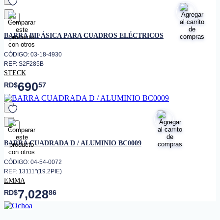
favorito
BARRA BIFÁSICA PARA CUADROS ELÉCTRICOS
CÓDIGO: 03-18-4930
REF: S2F285B
STECK
690
RD$
57
favorito
BARRA CUADRADA D / ALUMINIO BC0009
CÓDIGO: 04-54-0072
REF: 13111"(19.2PIE)
EMMA
7,028
RD$
86