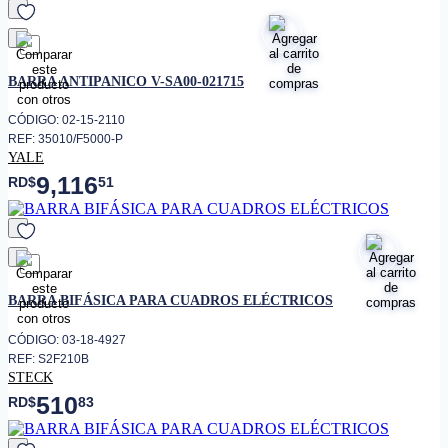
favorito
BARRA ANTIPANICO V-SA00-021715
CÓDIGO: 02-15-2110
REF: 35010/F5000-P
YALE
9,116
RD$
51
favorito
BARRA BIFÁSICA PARA CUADROS ELÉCTRICOS
CÓDIGO: 03-18-4927
REF: S2F210B
STECK
510
RD$
83