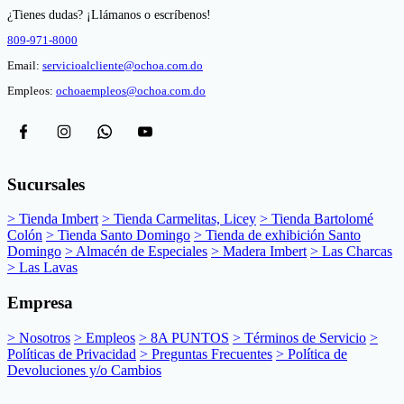
¿Tienes dudas? ¡Llámanos o escríbenos!
809-971-8000
Email:
servicioalcliente@ochoa.com.do
Empleos:
ochoaempleos@ochoa.com.do
Sucursales
> Tienda Imbert
> Tienda Carmelitas, Licey
> Tienda Bartolomé
Colón
> Tienda Santo Domingo
> Tienda de exhibición Santo
Domingo
> Almacén de Especiales
> Madera Imbert
> Las Charcas
> Las Lavas
Empresa
> Nosotros
> Empleos
> 8A PUNTOS
> Términos de Servicio
>
Políticas de Privacidad
> Preguntas Frecuentes
> Política de
Devoluciones y/o Cambios