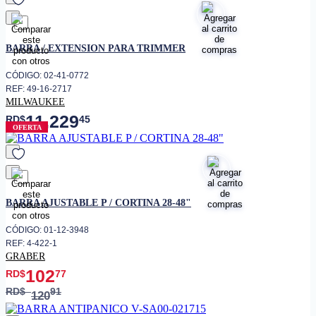
favorito
BARRA / EXTENSION PARA TRIMMER
CÓDIGO: 02-41-0772
REF: 49-16-2717
MILWAUKEE
11,229
RD$
45
OFERTA
favorito
BARRA AJUSTABLE P / CORTINA 28-48"
CÓDIGO: 01-12-3948
REF: 4-422-1
GRABER
102
RD$
77
RD$
91
120