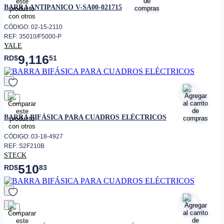
BARRA ANTIPANICO V-SA00-021715
CÓDIGO: 02-15-2110
REF: 35010/F5000-P
YALE
9,116
RD$
51
favorito
BARRA BIFÁSICA PARA CUADROS ELÉCTRICOS
CÓDIGO: 03-18-4927
REF: S2F210B
STECK
510
RD$
83
favorito