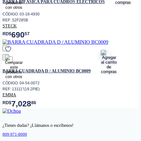
BARRA BIFÁSICA PARA CUADROS ELÉCTRICOS
CÓDIGO: 03-18-4930
REF: S2F285B
STECK
690
RD$
57
favorito
BARRA CUADRADA D / ALUMINIO BC0009
CÓDIGO: 04-54-0072
REF: 13111"(19.2PIE)
EMMA
7,028
RD$
86
¿Tienes dudas? ¡Llámanos o escríbenos!
809-971-8000