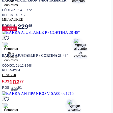
BARRA / EXTENSION PARA TRIMMER
• Entrada óptica
1
CÓDIGO: 02-41-0772
• Dimensiones (Al x An x Prof)
5.9 x 98 x 10.5 cm
REF: 49-16-2717
MILWAUKEE
• Peso neto
8.6 lb
11,229
RD$
45
OFERTA
favorito
BARRA AJUSTABLE P / CORTINA 28-48"
CÓDIGO: 01-12-3948
REF: 4-422-1
GRABER
102
RD$
77
RD$
91
120
favorito