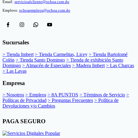
Email:
servicioalcliente@ochoa.com.do
Empleos:
ochoaempleos@ochoa.com.do
Sucursales
> Tienda Imbert
> Tienda Carmelitas, Licey
> Tienda Bartolomé
Colón
> Tienda Santo Domingo
> Tienda de exhibición Santo
Domingo
> Almacén de Especiales
> Madera Imbert
> Las Charcas
> Las Lavas
Empresa
> Nosotros
> Empleos
> 8A PUNTOS
> Términos de Servicio
>
Políticas de Privacidad
> Preguntas Frecuentes
> Política de
Devoluciones y/o Cambios
PAGA SEGURO