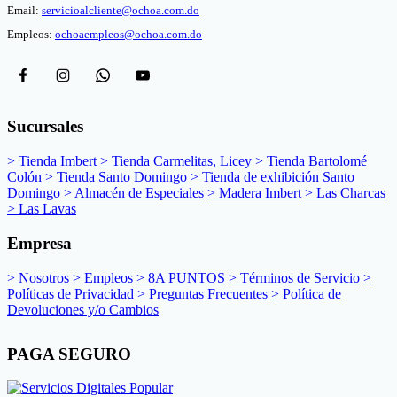
Email:
servicioalcliente@ochoa.com.do
Modelo básico para llenado
Empleos:
ochoaempleos@ochoa.com.do
• Equipamiento
tradicional de agua (sin motor ni
jets)
Exenta o en isla (libre sobre el
• Tipo de montaje
piso, sin empotrar)
Requiere mezcladora de piso
Sucursales
• Grifería
(tipo columna) o de pared de
largo alcance
> Tienda Imbert
> Tienda Carmelitas, Licey
> Tienda Bartolomé
Exige un desagüe de piso
Colón
> Tienda Santo Domingo
> Tienda de exhibición Santo
• Plomería
alineado y sifón de conexión
Domingo
> Almacén de Especiales
> Madera Imbert
> Las Charcas
oculto bajo la base
> Las Lavas
Empresa
> Nosotros
> Empleos
> 8A PUNTOS
> Términos de Servicio
>
Políticas de Privacidad
> Preguntas Frecuentes
> Política de
Devoluciones y/o Cambios
PAGA SEGURO