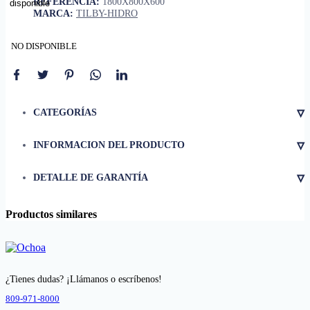
REFERENCIA:
1800X800X600
MARCA:
TILBY-HIDRO
NO DISPONIBLE
▿
CATEGORÍAS
▿
INFORMACION DEL PRODUCTO
• Largo
1.70 m
▿
DETALLE DE GARANTÍA
• Ancho
0.80 m
• Altura
0.58 m
Productos similares
• Color
Blanco brillante
Acrílico sanitario de alta
• Material
densidad
Independiente (freestanding) con
• Formato
base oculta y diseño minimalista
¿Tienes dudas? ¡Llámanos o escríbenos!
Base niveladora oculta integrada
809-971-8000
• Soporte
en la estructura