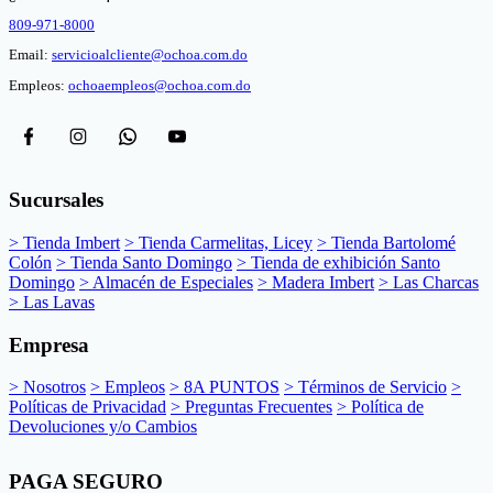
809-971-8000
Email:
servicioalcliente@ochoa.com.do
Empleos:
ochoaempleos@ochoa.com.do
Sucursales
> Tienda Imbert
> Tienda Carmelitas, Licey
> Tienda Bartolomé
Colón
> Tienda Santo Domingo
> Tienda de exhibición Santo
Domingo
> Almacén de Especiales
> Madera Imbert
> Las Charcas
> Las Lavas
Empresa
> Nosotros
> Empleos
> 8A PUNTOS
> Términos de Servicio
>
Políticas de Privacidad
> Preguntas Frecuentes
> Política de
Devoluciones y/o Cambios
PAGA SEGURO