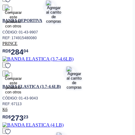
favorito
BANDA DEPORTIVA
CÓDIGO: 01-43-9907
REF: 174915480080
PRINCE
284
RD$
04
favorito
BANDA ELASTICA (3.7-4.6LB)
CÓDIGO: 01-43-9043
REF: 67113
K6
273
RD$
23