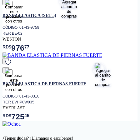
favorito
BANDA ELASTICA (SET 5)
CÓDIGO: 01-43-9759
REF: BE-02
WESTON
976
RD$
77
favorito
BANDA ELASTICA DE PIERNAS FUERTE
CÓDIGO: 01-43-8310
REF: EVHP0W035
EVERLAST
725
RD$
45
¿Tienes dudas? ¡Llámanos o escríbenos!