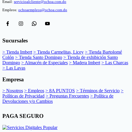
Email:
servicioalcliente@ochoa.com.do
Empleos:
ochoaempleos@ochoa.com.do
Sucursales
> Tienda Imbert
> Tienda Carmelitas, Licey
> Tienda Bartolomé
Colón
> Tienda Santo Domingo
> Tienda de exhibición Santo
Domingo
> Almacén de Especiales
> Madera Imbert
> Las Charcas
> Las Lavas
Empresa
> Nosotros
> Empleos
> 8A PUNTOS
> Términos de Servicio
>
Políticas de Privacidad
> Preguntas Frecuentes
> Política de
Devoluciones y/o Cambios
PAGA SEGURO