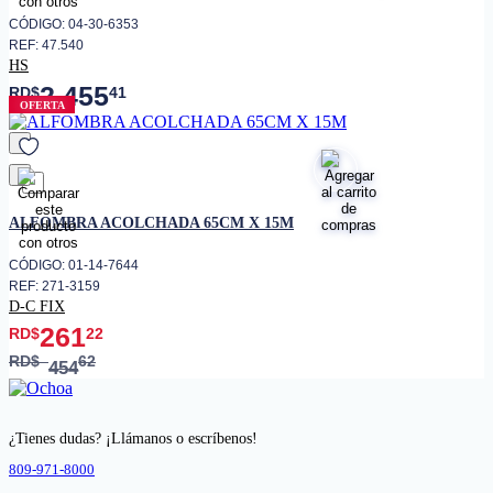
CÓDIGO: 04-30-6353
REF: 47.540
HS
2,455
RD$
41
OFERTA
favorito
ALFOMBRA ACOLCHADA 65CM X 15M
CÓDIGO: 01-14-7644
REF: 271-3159
D-C FIX
261
RD$
22
RD$
62
454
¿Tienes dudas? ¡Llámanos o escríbenos!
809-971-8000