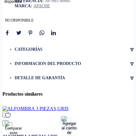
REFERENCIA:
AP-885-4068L
MARCA:
APACHE
NO DISPONIBLE
▿
CATEGORÍAS
▿
INFORMACION DEL PRODUCTO
• Dimensiones
24 x 36 pulgadas
▿
DETALLE DE GARANTÍA
• Para uso interior y exterior
Productos similares
favorito