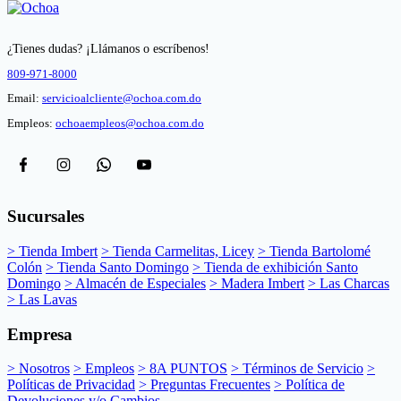
¿Tienes dudas? ¡Llámanos o escríbenos!
809-971-8000
Email:
servicioalcliente@ochoa.com.do
Empleos:
ochoaempleos@ochoa.com.do
Sucursales
> Tienda Imbert
> Tienda Carmelitas, Licey
> Tienda Bartolomé
Colón
> Tienda Santo Domingo
> Tienda de exhibición Santo
Domingo
> Almacén de Especiales
> Madera Imbert
> Las Charcas
> Las Lavas
Empresa
> Nosotros
> Empleos
> 8A PUNTOS
> Términos de Servicio
>
Políticas de Privacidad
> Preguntas Frecuentes
> Política de
Devoluciones y/o Cambios