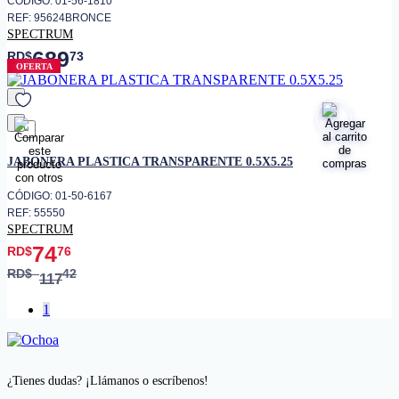
CÓDIGO: 01-56-1810
REF: 95624BRONCE
SPECTRUM
689
RD$
73
OFERTA
favorito
JABONERA PLASTICA TRANSPARENTE 0.5X5.25
CÓDIGO: 01-50-6167
REF: 55550
SPECTRUM
74
RD$
76
RD$
42
117
1
¿Tienes dudas? ¡Llámanos o escríbenos!