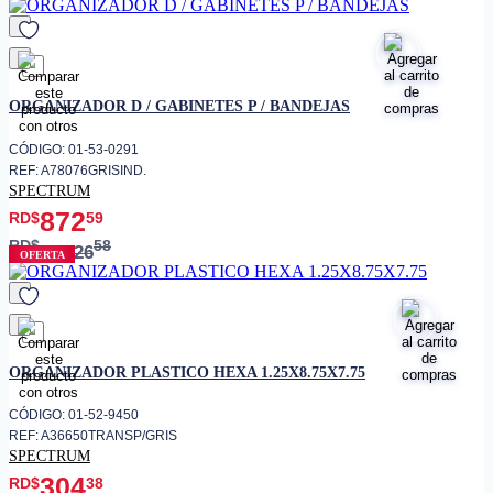
favorito
ORGANIZADOR D / GABINETES P / BANDEJAS
CÓDIGO: 01-53-0291
REF: A78076GRISIND.
SPECTRUM
872
RD$
59
RD$
58
1,026
OFERTA
favorito
ORGANIZADOR PLASTICO HEXA 1.25X8.75X7.75
CÓDIGO: 01-52-9450
REF: A36650TRANSP/GRIS
SPECTRUM
304
RD$
38