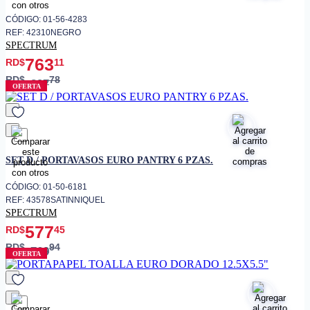
CÓDIGO: 01-56-4283
REF: 42310NEGRO
SPECTRUM
763
RD$
11
RD$
78
897
OFERTA
favorito
SET D / PORTAVASOS EURO PANTRY 6 PZAS.
CÓDIGO: 01-50-6181
REF: 43578SATINNIQUEL
SPECTRUM
577
RD$
45
RD$
94
769
OFERTA