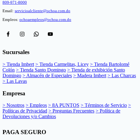
809-971-8000
Email:
servicioalcliente@ochoa.com.do
Empleos:
ochoaempleos@ochoa.com.do
Sucursales
> Tienda Imbert
> Tienda Carmelitas, Licey
> Tienda Bartolomé
Colón
> Tienda Santo Domingo
> Tienda de exhibición Santo
Domingo
> Almacén de Especiales
> Madera Imbert
> Las Charcas
> Las Lavas
Empresa
> Nosotros
> Empleos
> 8A PUNTOS
> Términos de Servicio
>
Políticas de Privacidad
> Preguntas Frecuentes
> Política de
Devoluciones y/o Cambios
PAGA SEGURO