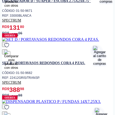
ORGANIZADOR D / SUAPER / ESCOBA 2.75X2X0.75"
CÓDIGO: 01-50-9671
REF: 33000BLANCA
SPECTRUM
131
RD$
80
RD$
06
155
OFERTA
favorito
SET D / PORTAVASOS REDONDOS CORA 4 PZAS.
CÓDIGO: 01-50-9682
REF: 22412GRIS/TRANSP.
SPECTRUM
388
RD$
98
RD$
98
567
OFERTA