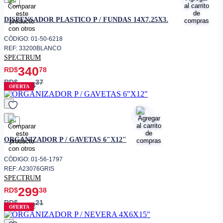
favorito
DISPENSADOR PLASTICO P / FUNDAS 14X7.25X3.
CÓDIGO: 01-50-6218
REF: 33200BLANCO
SPECTRUM
340
RD$
78
RD$
37
454
OFERTA
favorito
ORGANIZADOR P / GAVETAS 6"X12"
CÓDIGO: 01-56-1797
REF: A23076GRIS
SPECTRUM
299
RD$
38
RD$
21
352
OFERTA