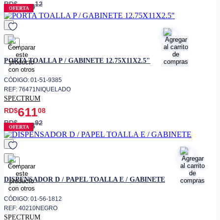
RD$
12
449
OFERTA
favorito
PORTA TOALLA P / GABINETE 12.75X11X2.5"
CÓDIGO: 01-51-9385
REF: 76471NIQUELADO
SPECTRUM
611
RD$
08
RD$
92
718
OFERTA
favorito
DISPENSADOR D / PAPEL TOALLA E / GABINETE
CÓDIGO: 01-56-1812
REF: 40210NEGRO
SPECTRUM