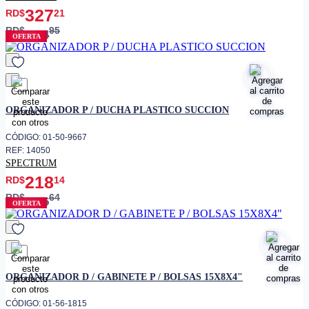
327
RD$
21
RD$
95
384
OFERTA
favorito
ORGANIZADOR P / DUCHA PLASTICO SUCCION
CÓDIGO: 01-50-9667
REF: 14050
SPECTRUM
218
RD$
14
RD$
64
256
OFERTA
favorito
ORGANIZADOR D / GABINETE P / BOLSAS 15X8X4"
CÓDIGO: 01-56-1815