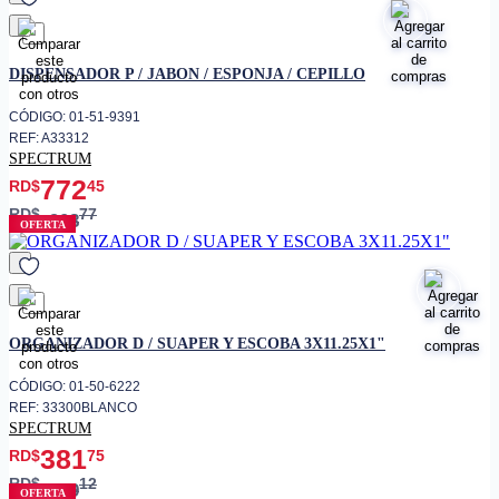
favorito
DISPENSADOR P / JABON / ESPONJA / CEPILLO
CÓDIGO: 01-51-9391
REF: A33312
SPECTRUM
772
RD$
45
RD$
77
908
OFERTA
favorito
ORGANIZADOR D / SUAPER Y ESCOBA 3X11.25X1"
CÓDIGO: 01-50-6222
REF: 33300BLANCO
SPECTRUM
381
RD$
75
RD$
12
449
OFERTA