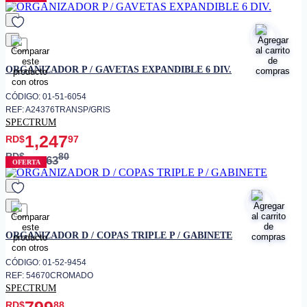
favorito
ORGANIZADOR P / GAVETAS EXPANDIBLE 6 DIV.
CÓDIGO: 01-51-6054
REF: A24376TRANSP/GRIS
SPECTRUM
1,247
RD$
97
RD$
80
1,463
OFERTA
favorito
ORGANIZADOR D / COPAS TRIPLE P / GABINETE
CÓDIGO: 01-52-9454
REF: 54670CROMADO
SPECTRUM
799
RD$
88