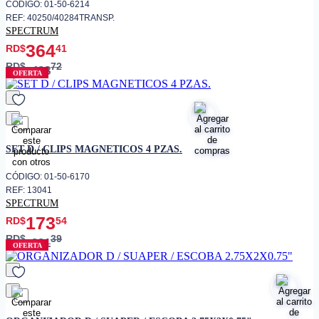
CÓDIGO: 01-50-6214
REF: 40250/40284TRANSP.
SPECTRUM
364
RD$
41
RD$
72
428
OFERTA
favorito
SET D / CLIPS MAGNETICOS 4 PZAS.
CÓDIGO: 01-50-6170
REF: 13041
SPECTRUM
173
RD$
54
RD$
39
231
OFERTA
favorito