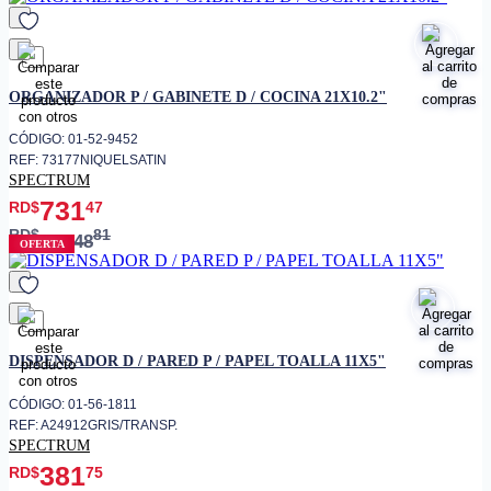
favorito
ORGANIZADOR P / GABINETE D / COCINA 21X10.2"
CÓDIGO: 01-52-9452
REF: 73177NIQUELSATIN
SPECTRUM
731
RD$
47
RD$
81
1,148
OFERTA
favorito
DISPENSADOR D / PARED P / PAPEL TOALLA 11X5"
CÓDIGO: 01-56-1811
REF: A24912GRIS/TRANSP.
SPECTRUM
381
RD$
75