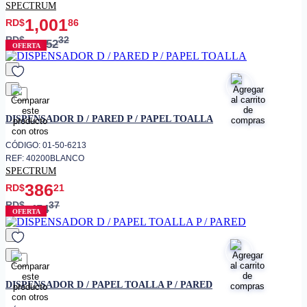
SPECTRUM
1,001
RD$
86
RD$
32
1,252
OFERTA
favorito
DISPENSADOR D / PARED P / PAPEL TOALLA
CÓDIGO: 01-50-6213
REF: 40200BLANCO
SPECTRUM
386
RD$
21
RD$
37
454
OFERTA
favorito
DISPENSADOR D / PAPEL TOALLA P / PARED