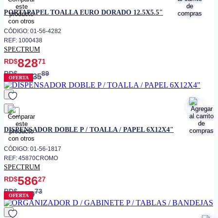
favorito
PORTAPAPEL TOALLA EURO DORADO 12.5X5.5"
CÓDIGO: 01-56-4282
REF: 1000438
SPECTRUM
828
RD$
71
RD$
89
1,035
OFERTA
favorito
DISPENSADOR DOBLE P / TOALLA / PAPEL 6X12X4"
CÓDIGO: 01-56-1817
REF: 45870CROMO
SPECTRUM
586
RD$
27
RD$
73
689
OFERTA