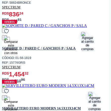
REF: 58824BRONCE
SPECTRUM
836
RD$
24
RD$
81
983
OFERTA
favorito
SOPORTE D / PARED C / GANCHOS P / SALA
CÓDIGO: 01-56-1819
REF: 15776GRIS
SPECTRUM
1,454
RD$
32
RD$
96
1,710
OFERTA
favorito
SERVILLETERO EURO MODERN 14.5X13X14CM