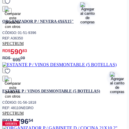
favorito
ORGANIZADOR P / NEVERA 4X6X15"
CÓDIGO: 01-51-9396
REF: A36350
SPECTRUM
590
RD$
83
RD$
09
695
favorito
ESTANTE P / VINOS DESMONTABLE (5 BOTELLAS)
CÓDIGO: 01-56-1818
REF: 48110NEGRO
SPECTRUM
1,796
RD$
54
OFERTA