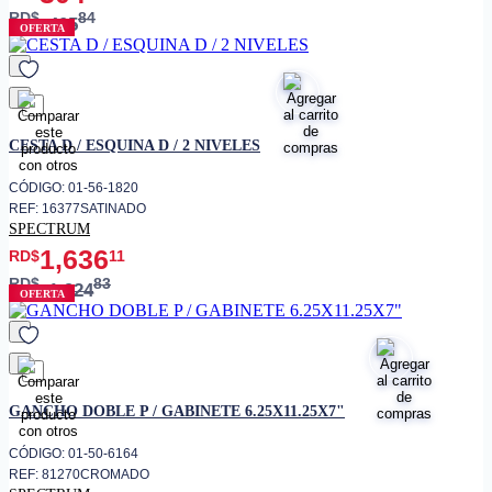
RD$
84
405
OFERTA
favorito
CESTA D / ESQUINA D / 2 NIVELES
CÓDIGO: 01-56-1820
REF: 16377SATINADO
SPECTRUM
1,636
RD$
11
RD$
83
1,924
OFERTA
favorito
GANCHO DOBLE P / GABINETE 6.25X11.25X7"
CÓDIGO: 01-50-6164
REF: 81270CROMADO