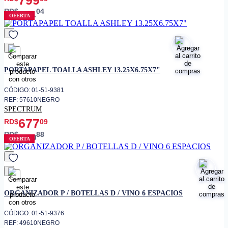
RD$
04
941
OFERTA
favorito
PORTAPAPEL TOALLA ASHLEY 13.25X6.75X7"
CÓDIGO: 01-51-9381
REF: 57610NEGRO
SPECTRUM
677
RD$
09
RD$
88
770
OFERTA
favorito
ORGANIZADOR P / BOTELLAS D / VINO 6 ESPACIOS
CÓDIGO: 01-51-9376
REF: 49610NEGRO