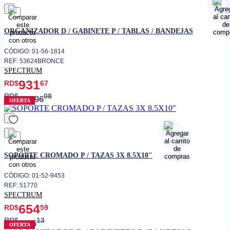
favorito
ORGANIZADOR D / GABINETE P / TABLAS / BANDEJAS
CÓDIGO: 01-56-1814
REF: 53624BRONCE
SPECTRUM
931
RD$
67
RD$
08
1,096
OFERTA
favorito
SOPORTE CROMADO P / TAZAS 3X 8.5X10"
CÓDIGO: 01-52-9453
REF: 51770
SPECTRUM
654
RD$
59
RD$
13
935
OFERTA