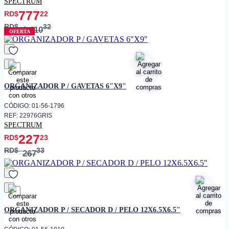
SPECTRUM
777
RD$
22
RD$
32
1,110
OFERTA
favorito
ORGANIZADOR P / GAVETAS 6"X9"
CÓDIGO: 01-56-1796
REF: 22976GRIS
SPECTRUM
227
RD$
23
RD$
33
267
favorito
ORGANIZADOR P / SECADOR D / PELO 12X6.5X6.5"