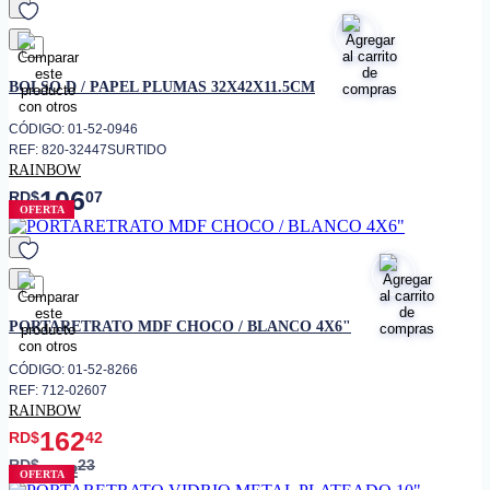
favorito
BOLSO D / PAPEL PLUMAS 32X42X11.5CM
CÓDIGO: 01-52-0946
REF: 820-32447SURTIDO
RAINBOW
106
RD$
07
OFERTA
favorito
PORTARETRATO MDF CHOCO / BLANCO 4X6"
CÓDIGO: 01-52-8266
REF: 712-02607
RAINBOW
162
RD$
42
RD$
23
252
OFERTA