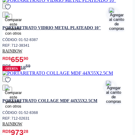
favorito
PORTARETRATO VIDRIO METAL PLATEADO 10"
CÓDIGO: 01-52-8387
REF: 712-38341
RAINBOW
655
RD$
90
RD$
59
1,018
OFERTA
favorito
PORTARETRATO COLLAGE MDF 44X55X2.5CM
CÓDIGO: 01-52-8368
REF: 712-02631
RAINBOW
973
RD$
28