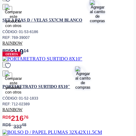
favorito
SET 3 PZAS D / VELAS 5X7CM BLANCO
CÓDIGO: 01-53-6186
REF: 769-39007
RAINBOW
219
RD$
14
OFERTA
favorito
PORTARETRATO SURTIDO 8X10"
CÓDIGO: 01-52-1833
REF: 712-02389
RAINBOW
216
RD$
76
RD$
48
333