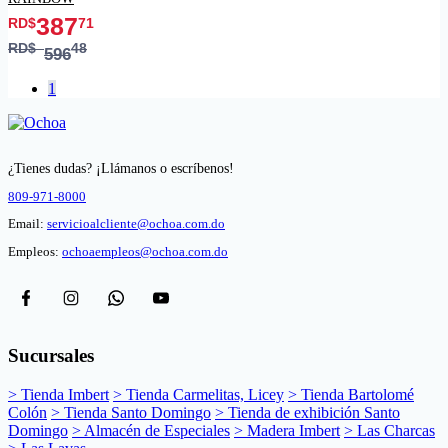
387
RD$
71
RD$
48
596
1
¿Tienes dudas? ¡Llámanos o escríbenos!
809-971-8000
Email:
servicioalcliente@ochoa.com.do
Empleos:
ochoaempleos@ochoa.com.do
Sucursales
> Tienda Imbert
> Tienda Carmelitas, Licey
> Tienda Bartolomé
Colón
> Tienda Santo Domingo
> Tienda de exhibición Santo
Domingo
> Almacén de Especiales
> Madera Imbert
> Las Charcas