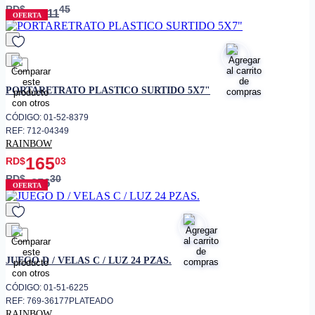
RD$
45
1,511
OFERTA
favorito
PORTARETRATO PLASTICO SURTIDO 5X7"
CÓDIGO: 01-52-8379
REF: 712-04349
RAINBOW
165
RD$
03
RD$
30
256
OFERTA
favorito
JUEGO D / VELAS C / LUZ 24 PZAS.
CÓDIGO: 01-51-6225
REF: 769-36177PLATEADO
RAINBOW