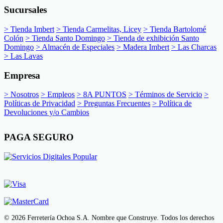
Sucursales
> Tienda Imbert
> Tienda Carmelitas, Licey
> Tienda Bartolomé
Colón
> Tienda Santo Domingo
> Tienda de exhibición Santo
Domingo
> Almacén de Especiales
> Madera Imbert
> Las Charcas
> Las Lavas
Empresa
> Nosotros
> Empleos
> 8A PUNTOS
> Términos de Servicio
>
Políticas de Privacidad
> Preguntas Frecuentes
> Política de
Devoluciones y/o Cambios
PAGA SEGURO
© 2026 Ferretería Ochoa S.A. Nombre que Construye. Todos los derechos