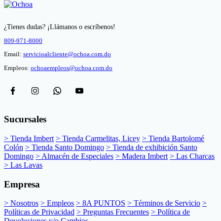
¿Tienes dudas? ¡Llámanos o escríbenos!
809-971-8000
Email:
servicioalcliente@ochoa.com.do
Empleos:
ochoaempleos@ochoa.com.do
Sucursales
> Tienda Imbert
> Tienda Carmelitas, Licey
> Tienda Bartolomé
Colón
> Tienda Santo Domingo
> Tienda de exhibición Santo
Domingo
> Almacén de Especiales
> Madera Imbert
> Las Charcas
> Las Lavas
Empresa
> Nosotros
> Empleos
> 8A PUNTOS
> Términos de Servicio
>
Políticas de Privacidad
> Preguntas Frecuentes
> Política de
Devoluciones y/o Cambios