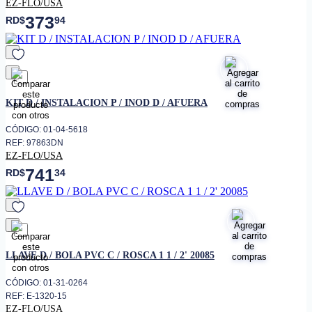
EZ-FLO/USA
373
RD$
94
favorito
KIT D / INSTALACION P / INOD D / AFUERA
CÓDIGO: 01-04-5618
REF: 97863DN
EZ-FLO/USA
741
RD$
34
favorito
LLAVE D / BOLA PVC C / ROSCA 1 1 / 2' 20085
CÓDIGO: 01-31-0264
REF: E-1320-15
EZ-FLO/USA