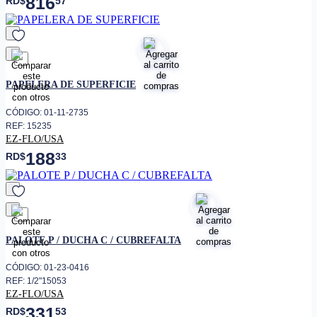
816
RD$
57
favorito
PAPELERA DE SUPERFICIE
CÓDIGO: 01-11-2735
REF: 15235
EZ-FLO/USA
188
RD$
33
favorito
PALOTE P / DUCHA C / CUBREFALTA
CÓDIGO: 01-23-0416
REF: 1/2"15053
EZ-FLO/USA
331
RD$
53