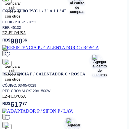
favorito
CORTA TUBO PVC 1 / 2" A 1 1 / 4"
CÓDIGO: 01-21-1652
REF: 45132
EZ-FLO/USA
980
RD$
36
favorito
RESISTENCIA P / CALENTADOR C / ROSCA
CÓDIGO: 03-05-0029
REF: CROMALOX120V1500W
EZ-FLO/USA
617
RD$
77