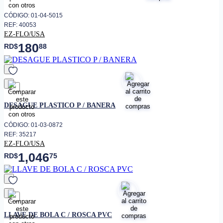
CÓDIGO: 01-04-5015
REF: 40053
EZ-FLO/USA
180
RD$
88
favorito
DESAGUE PLASTICO P / BANERA
CÓDIGO: 01-03-0872
REF: 35217
EZ-FLO/USA
1,046
RD$
75
favorito
LLAVE DE BOLA C / ROSCA PVC