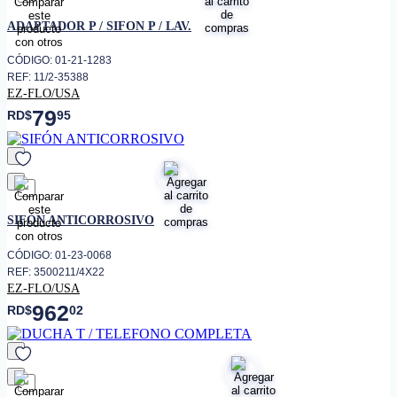
favorito
ADAPTADOR P / SIFON P / LAV.
CÓDIGO: 01-21-1283
REF: 11/2-35388
EZ-FLO/USA
79
RD$
95
favorito
SIFÓN ANTICORROSIVO
CÓDIGO: 01-23-0068
REF: 3500211/4X22
EZ-FLO/USA
962
RD$
02