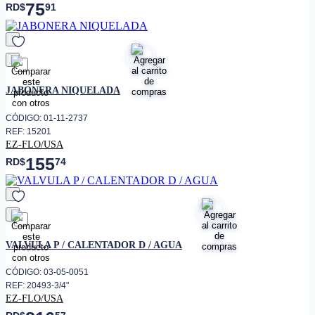
75
RD$
91
favorito
JABONERA NIQUELADA
CÓDIGO: 01-11-2737
REF: 15201
EZ-FLO/USA
155
RD$
74
favorito
VALVULA P / CALENTADOR D / AGUA
CÓDIGO: 03-05-0051
REF: 20493-3/4"
EZ-FLO/USA