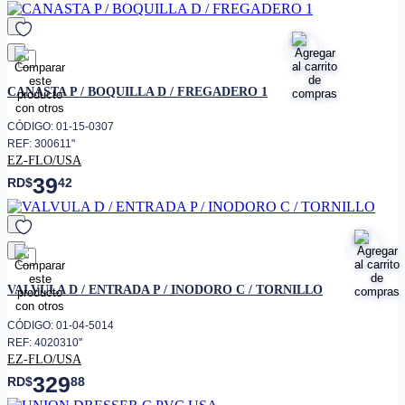
favorito
CANASTA P / BOQUILLA D / FREGADERO 1
CÓDIGO: 01-15-0307
REF: 300611"
EZ-FLO/USA
39
RD$
42
favorito
VALVULA D / ENTRADA P / INODORO C / TORNILLO
CÓDIGO: 01-04-5014
REF: 4020310''
EZ-FLO/USA
329
RD$
88