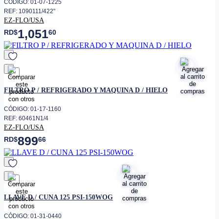
CÓDIGO: 01-07-1225
REF: 1090111/422"
EZ-FLO/USA
1,051
RD$
60
favorito
FILTRO P / REFRIGERADO Y MAQUINA D / HIELO
CÓDIGO: 01-17-1160
REF: 60461N1/4
EZ-FLO/USA
899
RD$
66
favorito
LLAVE D / CUNA 125 PSI-150WOG
CÓDIGO: 01-31-0440