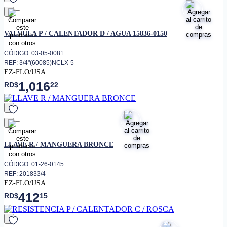
favorito
VALVULA P / CALENTADOR D / AGUA 15836-0150
CÓDIGO: 03-05-0081
REF: 3/4"(60085)NCLX-5
EZ-FLO/USA
1,016
RD$
22
favorito
LLAVE R / MANGUERA BRONCE
CÓDIGO: 01-26-0145
REF: 201833/4
EZ-FLO/USA
412
RD$
15