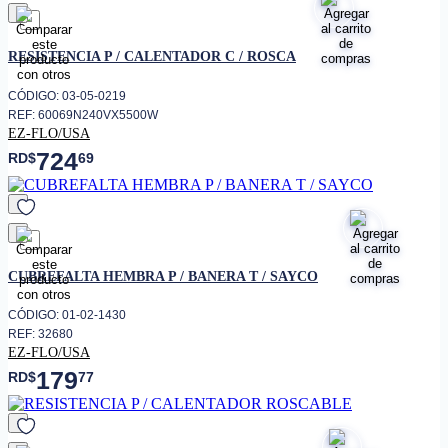
favorito
RESISTENCIA P / CALENTADOR C / ROSCA
CÓDIGO: 03-05-0219
REF: 60069N240VX5500W
EZ-FLO/USA
724
RD$
69
favorito
CUBREFALTA HEMBRA P / BANERA T / SAYCO
CÓDIGO: 01-02-1430
REF: 32680
EZ-FLO/USA
179
RD$
77