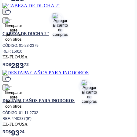
favorito
CABEZA DE DUCHA 2''
CÓDIGO: 01-23-2379
REF: 15010
EZ-FLO/USA
283
RD$
72
favorito
DESTAPA CAÑOS PARA INODOROS
CÓDIGO: 01-11-2732
REF: 4''40287(9'')
EZ-FLO/USA
93
RD$
24