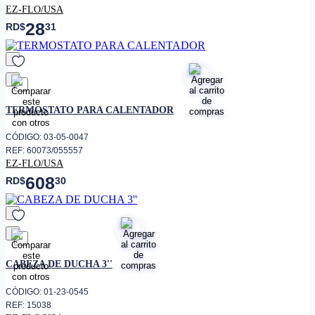
EZ-FLO/USA
28
RD$
31
favorito
TERMOSTATO PARA CALENTADOR
CÓDIGO: 03-05-0047
REF: 60073/055557
EZ-FLO/USA
608
RD$
30
favorito
CABEZA DE DUCHA 3''
CÓDIGO: 01-23-0545
REF: 15038