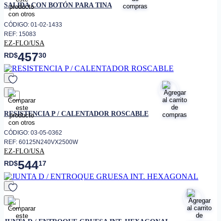
SALIDA CON BOTÓN PARA TINA
CÓDIGO: 01-02-1433
REF: 15083
EZ-FLO/USA
457
RD$
30
favorito
RESISTENCIA P / CALENTADOR ROSCABLE
CÓDIGO: 03-05-0362
REF: 60125N240VX2500W
EZ-FLO/USA
544
RD$
17
favorito