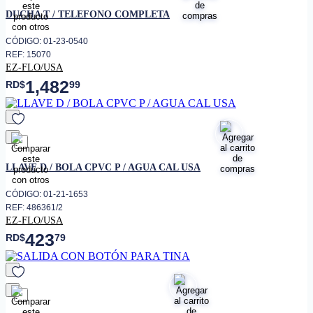
favorito
DUCHA T / TELEFONO COMPLETA
CÓDIGO: 01-23-0540
REF: 15070
EZ-FLO/USA
1,482
RD$
99
favorito
LLAVE D / BOLA CPVC P / AGUA CAL USA
CÓDIGO: 01-21-1653
REF: 486361/2
EZ-FLO/USA
423
RD$
79
favorito