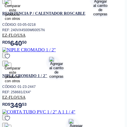
favorito
RESISTENCIA P / CALENTADOR ROSCABLE
CÓDIGO: 03-05-0218
REF: 240VX4500W60057N
EZ-FLO/USA
640
RD$
50
favorito
NIPLE CROMADO 1 / 2"
CÓDIGO: 01-23-2447
REF: 258681/2X4"
EZ-FLO/USA
349
RD$
53