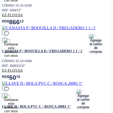
CÓDIGO: 01-31-0246
REF: 200872"
EZ-FLO/USA
866
RD$
12
favorito
CANASTA P / BOQUILLA D / FREGADERO 1 1 / 2
CÓDIGO: 01-15-0308
REF: 3006311/2"
EZ-FLO/USA
50
RD$
76
favorito
LLAVE D / BOLA PVC C / ROSCA 20081 1"