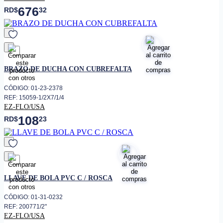
676
RD$
32
favorito
BRAZO DE DUCHA CON CUBREFALTA
CÓDIGO: 01-23-2378
REF: 15059-1/2X7/1/4
EZ-FLO/USA
108
RD$
23
favorito
LLAVE DE BOLA PVC C / ROSCA
CÓDIGO: 01-31-0232
REF: 200771/2"
EZ-FLO/USA