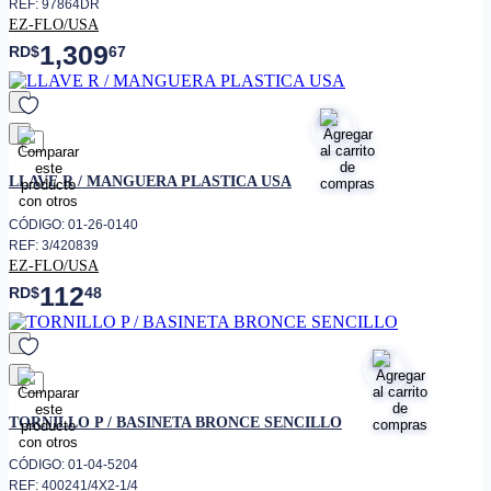
REF: 97864DR
EZ-FLO/USA
1,309
RD$
67
favorito
LLAVE R / MANGUERA PLASTICA USA
CÓDIGO: 01-26-0140
REF: 3/420839
EZ-FLO/USA
112
RD$
48
favorito
TORNILLO P / BASINETA BRONCE SENCILLO
CÓDIGO: 01-04-5204
REF: 400241/4X2-1/4