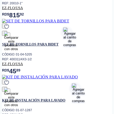
REF: 20010-1''
EZ-FLO/USA
815
RD$
92
favorito
SET DE TORNILLOS PARA BIDET
CÓDIGO: 01-04-5205
REF: 400311/4X3-1/2
EZ-FLO/USA
45
RD$
89
favorito
KIT DE INSTALACIÓN PARA LAVADO
CÓDIGO: 01-07-1287