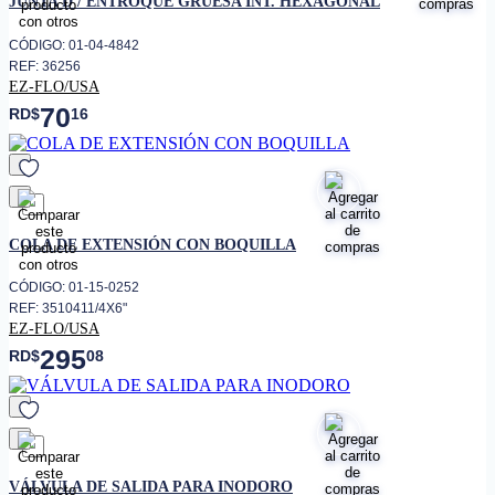
JUNTA D / ENTROQUE GRUESA INT. HEXAGONAL
CÓDIGO: 01-04-4842
REF: 36256
EZ-FLO/USA
70
RD$
16
favorito
COLA DE EXTENSIÓN CON BOQUILLA
CÓDIGO: 01-15-0252
REF: 3510411/4X6"
EZ-FLO/USA
295
RD$
08
favorito
VÁLVULA DE SALIDA PARA INODORO