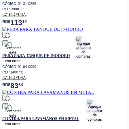
CÓDIGO: 01-31-0265
REF: 200811"
EZ-FLO/USA
113
RD$
10
favorito
PERA PARA TANQUE DE INODORO
CÓDIGO: 01-04-0099
REF: (40073)
EZ-FLO/USA
83
RD$
64
favorito
CONTRA PARA LAVAMANOS EN METAL