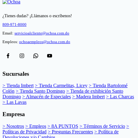
¿Tienes dudas? ¡Llámanos o escríbenos!
809-971-8000
Email:
servicioalcliente@ochoa.com.do
Empleos:
ochoaempleos@ochoa.com.do
Sucursales
> Tienda Imbert
> Tienda Carmelitas, Licey
> Tienda Bartolomé
Colón
> Tienda Santo Domingo
> Tienda de exhibición Santo
Domingo
> Almacén de Especiales
> Madera Imbert
> Las Charcas
> Las Lavas
Empresa
> Nosotros
> Empleos
> 8A PUNTOS
> Términos de Servicio
>
Políticas de Privacidad
> Preguntas Frecuentes
> Política de
Devoluciones y/o Cambios