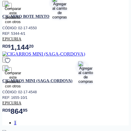
favorito
CIGARRO BOTE MIXTO
CÓDIGO: 02-17-4550
REF: 5344-4/1
EPICURIA
1,144
RD$
20
favorito
CIGARROS MINI (SAGA-CORDOVA)
CÓDIGO: 02-17-4548
REF: 1655-10/1
EPICURIA
864
RD$
95
1