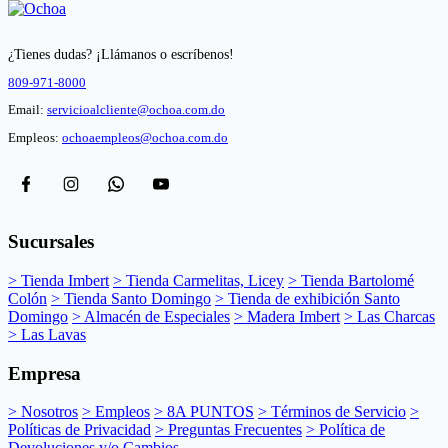
¿Tienes dudas? ¡Llámanos o escríbenos!
809-971-8000
Email:
servicioalcliente@ochoa.com.do
Empleos:
ochoaempleos@ochoa.com.do
Sucursales
> Tienda Imbert
> Tienda Carmelitas, Licey
> Tienda Bartolomé
Colón
> Tienda Santo Domingo
> Tienda de exhibición Santo
Domingo
> Almacén de Especiales
> Madera Imbert
> Las Charcas
> Las Lavas
Empresa
> Nosotros
> Empleos
> 8A PUNTOS
> Términos de Servicio
>
Políticas de Privacidad
> Preguntas Frecuentes
> Política de
Devoluciones y/o Cambios