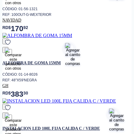
CÓDIGO: 01-56-1321
REF: 100OUT-G-WEXTERIOR
NAVIDAD
170
RD$
92
favorito
ALFOMBRA DE GOMA 15MM
CÓDIGO: 01-14-8026
REF: 48"X59'NEGRA
GH
383
RD$
30
favorito
INSTALACION LED 100L FIJA CALIDA C / VERDE