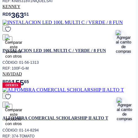
REF: KN85318V1NIQUELSAT
KENNEY
363
RD$
51
favorito
INSTALACION LED 100L MULTI C / VERDE / 8 FUN
CÓDIGO: 01-56-1313
REF: 100F-G-M
NAVIDAD
155
RD$
65
OFERTA
favorito
ALFOMBRA COMERCIAL SCHOLARSHIP II ALTO T
CÓDIGO: 01-14-8294
REF: 374-TOMATO