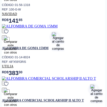
CÓDIGO: 01-56-1318
REF: 100-G-W
NAVIDAD
141
RD$
85
favorito
ALFOMBRA DE GOMA 15MM
CÓDIGO: 01-14-8024
REF: 48"X59'GRIS
UTILIA
383
RD$
30
favorito
ALFOMBRA COMERCIAL SCHOLARSHIP II ALTO T