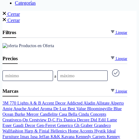
Categorías
Cerrar
Cerrar
Filtros
Limpiar
Productos en Oferta
Precios
Limpiar
a
Marcas
Limpiar
3M
770 Lights
A & B
Accent Decor
Addicted
Aladin
Allstate
Alperto
Amig
Apache
Arabel
Aroma De Luz
Best Value
Bloomingville
Blue
Ocean
Burke Mercer
Candlelite
Casa Bella
Cindu
Concepts
Creativeco-Op
Crestview
D-C Fix
Danica
Decore
Did
Edil Lame
Esser
Gaudi Decor
Gen-Ferret
Generico
Gh
Graber
Grandeco
Wallfashion
Harp & Finial
Hellenics
Home Accents
Hystik
Ideal
Furniture
Imax
Iusa
Jeffan
K&K
Kavana
Kennedy Carpets
Kenney