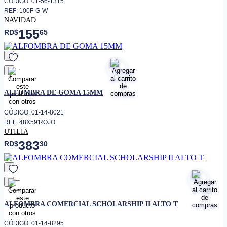
CÓDIGO: 01-56-1315
REF: 100F-G-W
NAVIDAD
155
RD$
65
favorito
ALFOMBRA DE GOMA 15MM
CÓDIGO: 01-14-8021
REF: 48X59'ROJO
UTILIA
383
RD$
30
favorito
ALFOMBRA COMERCIAL SCHOLARSHIP II ALTO T
CÓDIGO: 01-14-8295