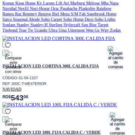
Komar
Kosu Home
Kv
Larsen
Lift Art
Marburg
Melrose
Mha
Napa
Navidad
Nexfil
Nori-Hogar
Orac
Pasabache
Plaskolite
Rainbow
Ramos
Raz
Regency
Renove
Riel Mega
S/M Fab
Sagebrook Home
Satco
Seasonal Abode
Soho Carpet
Soho Home Deco
Soho Lights
Sonlam
Stanley
Stanley-H
Sterling
Stylecraft
Sun Rise
Target
Titebond
True
Tw
Ucando
Ultra
Uma
Uttermost
Wen Ge
Wgv
Zodax
favorito
INSTALACION LED CORTINA 300L CALIDA FIJA
CÓDIGO: 01-56-1327
REF: 300C-T-WEXTERIOR
NAVIDAD
543
RD$
06
favorito
INSTALACION LED 100L FIJA CALIDA C / VERDE