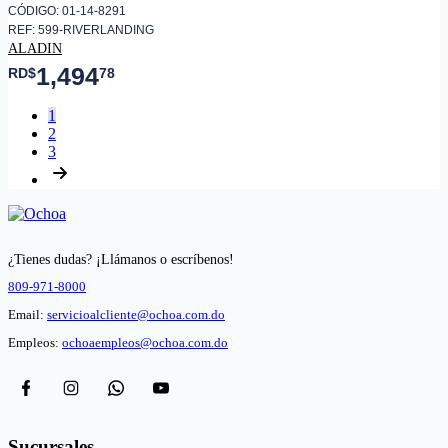
CÓDIGO: 01-14-8291
REF: 599-RIVERLANDING
ALADIN
1,494
RD$
78
1
2
3
¿Tienes dudas? ¡Llámanos o escríbenos!
809-971-8000
Email:
servicioalcliente@ochoa.com.do
Empleos:
ochoaempleos@ochoa.com.do
Sucursales