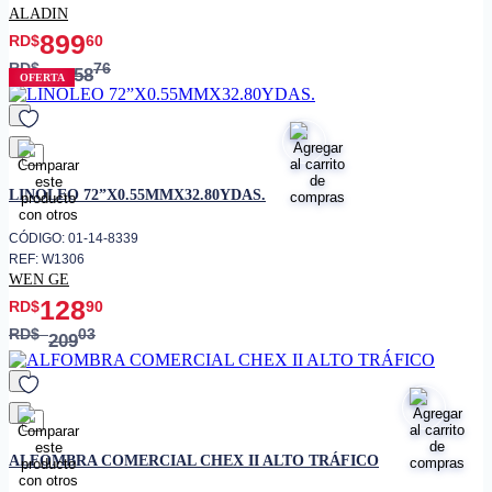
ALADIN
899
RD$
60
RD$
76
1,458
OFERTA
favorito
LINOLEO 72”X0.55MMX32.80YDAS.
CÓDIGO: 01-14-8339
REF: W1306
WEN GE
128
RD$
90
RD$
03
209
favorito
ALFOMBRA COMERCIAL CHEX II ALTO TRÁFICO