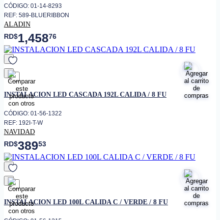
CÓDIGO: 01-14-8293
REF: 589-BLUERIBBON
ALADIN
1,458
RD$
76
favorito
INSTALACION LED CASCADA 192L CALIDA / 8 FU
CÓDIGO: 01-56-1322
REF: 192I-T-W
NAVIDAD
389
RD$
53
favorito
INSTALACION LED 100L CALIDA C / VERDE / 8 FU