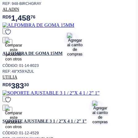
REF: 948-BIRCHGRAY
ALADIN
1,458
RD$
76
favorito
ALFOMBRA DE GOMA 15MM
CÓDIGO: 01-14-8023
REF: 48"X59'AZUL
UTILIA
383
RD$
30
favorito
SOPORTE AJUSTABLE 3 1 / 2”X 4 1 / 2” 1”
CÓDIGO: 01-12-4529